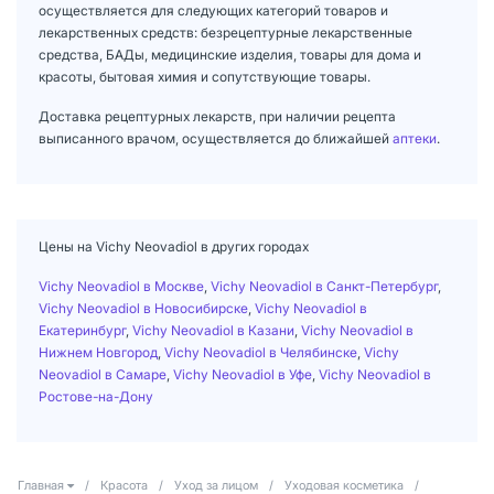
осуществляется для следующих категорий товаров и
лекарственных средств: безрецептурные лекарственные
средства, БАДы, медицинские изделия, товары для дома и
красоты, бытовая химия и сопутствующие товары.
Доставка рецептурных лекарств, при наличии рецепта
выписанного врачом, осуществляется до ближайшей
аптеки
.
Цены на Vichy Neovadiol в других городах
Vichy Neovadiol в Москве
,
Vichy Neovadiol в Санкт-Петербург
,
Vichy Neovadiol в Новосибирске
,
Vichy Neovadiol в
Екатеринбург
,
Vichy Neovadiol в Казани
,
Vichy Neovadiol в
Нижнем Новгород
,
Vichy Neovadiol в Челябинске
,
Vichy
Neovadiol в Самаре
,
Vichy Neovadiol в Уфе
,
Vichy Neovadiol в
Ростове-на-Дону
Главная
/
Красота
/
Уход за лицом
/
Уходовая косметика
/