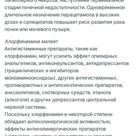
стадии почечной недостаточности. Одновременное
длительное назначение парацетамола в высоких
дозах и салицилатов повышает риск развития рака
почки или мочевого пузыря.
Хлорфенамина малеат
Антигистаминные препараты, такие как
хлорфенамин, могут усилить эффект опиоидных
анальгетиков, антиконвульсантов, антидепрессантов
(трициклических и ингибиторов
моноаминооксидазы), других антигистаминных,
противорвотных и антипсихотических препаратов,
анксиолитиков, снотворных средств, этанола
(алкоголя) и других депрессантов центральной
нервной системы.
Поскольку хлорфенамин в некоторой степени
обладает антихолинергической активностью,
эффекты антихолинергических препаратов
(например, некоторых психотропных средств,