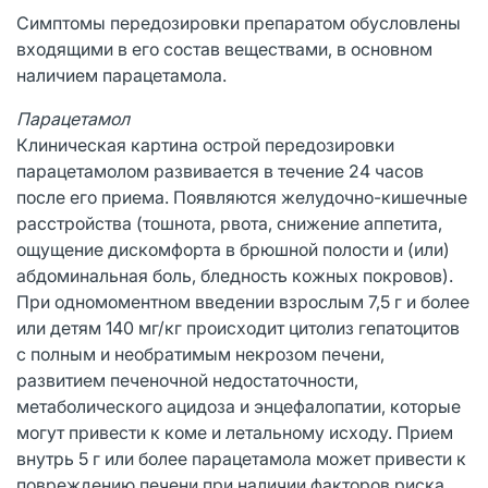
Симптомы передозировки препаратом обусловлены
входящими в его состав веществами, в основном
наличием парацетамола.
Парацетамол
Клиническая картина острой передозировки
парацетамолом развивается в течение 24 часов
после его приема. Появляются желудочно-кишечные
расстройства (тошнота, рвота, снижение аппетита,
ощущение дискомфорта в брюшной полости и (или)
абдоминальная боль, бледность кожных покровов).
При одномоментном введении взрослым 7,5 г и более
или детям 140 мг/кг происходит цитолиз гепатоцитов
с полным и необратимым некрозом печени,
развитием печеночной недостаточности,
метаболического ацидоза и энцефалопатии, которые
могут привести к коме и летальному исходу. Прием
внутрь 5 г или более парацетамола может привести к
повреждению печени при наличии факторов риска