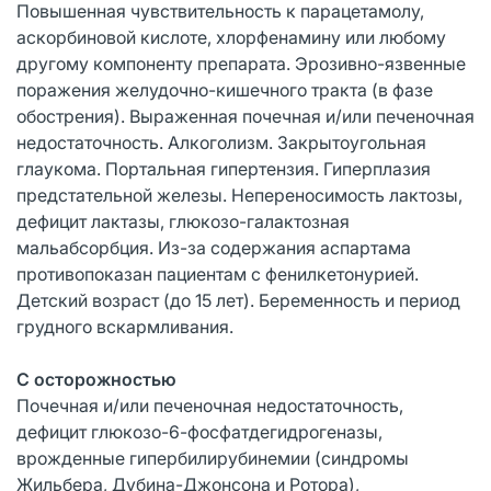
Повышенная чувствительность к парацетамолу,
аскорбиновой кислоте, хлорфенамину или любому
другому компоненту препарата. Эрозивно-язвенные
поражения желудочно-кишечного тракта (в фазе
обострения). Выраженная почечная и/или печеночная
недостаточность. Алкоголизм. Закрытоугольная
глаукома. Портальная гипертензия. Гиперплазия
предстательной железы. Непереносимость лактозы,
дефицит лактазы, глюкозо-галактозная
мальабсорбция. Из-за содержания аспартама
противопоказан пациентам с фенилкетонурией.
Детский возраст (до 15 лет). Беременность и период
грудного вскармливания.
С осторожностью
Почечная и/или печеночная недостаточность,
дефицит глюкозо-6-фосфатдегидрогеназы,
врожденные гипербилирубинемии (синдромы
Жильбера, Дубина-Джонсона и Ротора),