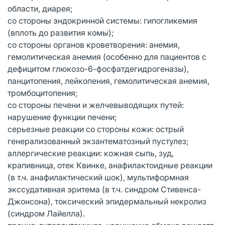
области, диарея;
со стороны эндокринной системы: гипогликемия
(вплоть до развития комы);
со стороны органов кроветворения: анемия,
гемолитическая анемия (особенно для пациентов с
дефицитом глюкозо-6-фосфатдегидрогеназы),
панцитопения, лейкопения, гемолитическая анемия,
тромбоцитопения;
со стороны печени и желчевыводящих путей:
нарушение функции печени;
серьезные реакции со стороны кожи: острый
генерализованный экзантематозный пустулез;
аллергические реакции: кожная сыпь, зуд,
крапивница, отек Квинке, анафилактоидные реакции
(в т.ч. анафилактический шок), мультиформная
экссудативная эритема (в т.ч. синдром Стивенса-
Джонсона), токсический эпидермальный некролиз
(синдром Лайелла).