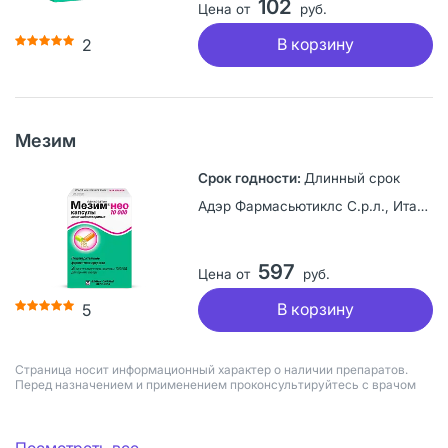
102
Цена от
руб.
В корзину
2
Мезим
Длинный срок
Адэр Фармасьютиклс С.р.л., Италия
597
Цена от
руб.
В корзину
5
Страница носит информационный характер о наличии препаратов.
Перед назначением и применением проконсультируйтесь с врачом
Посмотреть все