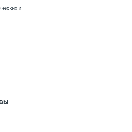
ических и
ывы