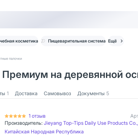
чебная косметика
Пищеварительная система
Ещё
тные палочки
Премиум на деревянной ос
ты
1
Доставка
Самовывоз
Документы
5
1 отзыв
Ар
Производитель:
Jieyang Top-Tips Daily Use Products Co.,
Китайская Народная Республика