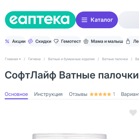
Каталог
Акции
Скидки
Гемотест
Мама и малыш
Ле
Главная
/
Гигиена
/
Ватные и бумажные изделия
/
Ватные палочки
/
Ва
СофтЛайф Ватные палочки 
Основное
Инструкция
Отзывы
1
Вариан