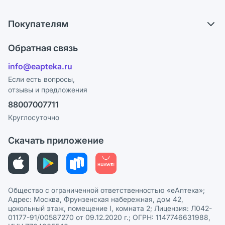
Самовывоз из аптек
О компании
Обмен и возврат
Покупателям
Карьера
Что с моим заказом?
Оплата
Поставщики
Обратная связь
Ответы на вопросы
Отзывы
Лицензия
info@eapteka.ru
Блог
Программа СберСпасибо
Реклама на сайте
Если есть вопросы,
отзывы и предложения
Политика конфиденциальности
Ваши товары на ЕАПТЕКЕ
88007007711
Пользовательское соглашение
Сотрудничество для аптек
Круглосуточно
Политика рекомендаций
СМИ о нас
Скачать приложение
Этика и соответствие
Политика в отношении обработки персональных данных
Общество с ограниченной ответственностью «еАптека»;
Адрес: Москва, Фрунзенская набережная, дом 42,
цокольный этаж, помещение I, комната 2; Лицензия: Л042-
01177-91/00587270 от 09.12.2020 г.; ОГРН: 1147746631988,