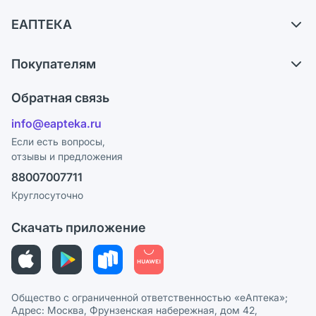
Доставка
ЕАПТЕКА
Самовывоз из аптек
О компании
Обмен и возврат
Покупателям
Карьера
Что с моим заказом?
Оплата
Поставщики
Обратная связь
Ответы на вопросы
Отзывы
Лицензия
info@eapteka.ru
Блог
Программа СберСпасибо
Реклама на сайте
Если есть вопросы,
отзывы и предложения
Политика конфиденциальности
Ваши товары на ЕАПТЕКЕ
88007007711
Пользовательское соглашение
Сотрудничество для аптек
Круглосуточно
Политика рекомендаций
СМИ о нас
Скачать приложение
Этика и соответствие
Политика в отношении обработки персональных данных
Общество с ограниченной ответственностью «еАптека»;
Адрес: Москва, Фрунзенская набережная, дом 42,