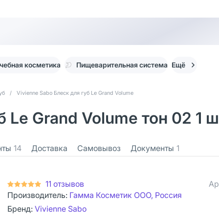
чебная косметика
Пищеварительная система
Ещё
уб
/
Vivienne Sabo Блеск для губ Le Grand Volume
б Le Grand Volume тон 02 1 ш
нты
14
Доставка
Самовывоз
Документы
1
11 отзывов
Ар
Производитель:
Гамма Косметик ООО, Россия
Бренд:
Vivienne Sabo