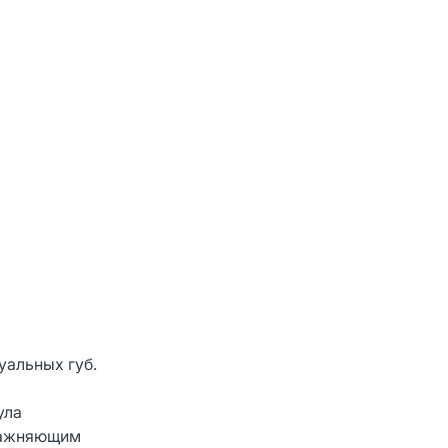
уальных губ.
ула
влажняющим