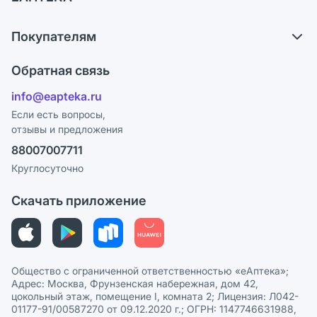
Самовывоз из аптек
О компании
Обмен и возврат
Покупателям
Карьера
Что с моим заказом?
Оплата
Поставщики
Обратная связь
Ответы на вопросы
Отзывы
Лицензия
info@eapteka.ru
Блог
Программа СберСпасибо
Реклама на сайте
Если есть вопросы,
отзывы и предложения
Политика конфиденциальности
Ваши товары на ЕАПТЕКЕ
88007007711
Пользовательское соглашение
Сотрудничество для аптек
Круглосуточно
Политика рекомендаций
СМИ о нас
Скачать приложение
Этика и соответствие
Политика в отношении обработки персональных данных
Общество с ограниченной ответственностью «еАптека»;
Адрес: Москва, Фрунзенская набережная, дом 42,
цокольный этаж, помещение I, комната 2; Лицензия: Л042-
01177-91/00587270 от 09.12.2020 г.; ОГРН: 1147746631988,