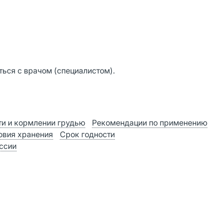
ься с врачом (специалистом).
и и кормлении грудью
Рекомендации по применению
овия хранения
Срок годности
оссии