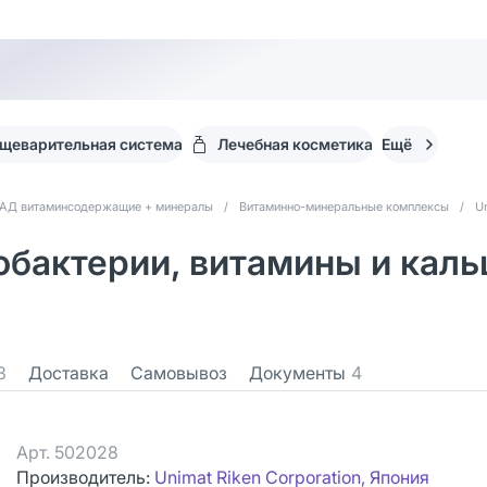
щеварительная система
Лечебная косметика
Ещё
АД витаминсодержащие + минералы
/
Витаминно-минеральные комплексы
/
U
обактерии, витамины и каль
3
Доставка
Самовывоз
Документы
4
Арт.
502028
Производитель:
Unimat Riken Corporation, Япония