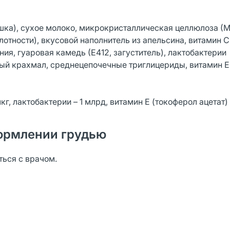
ешка), сухое молоко, микрокристаллическая целлюлоза (
лотности), вкусовой наполнитель из апельсина, витамин С 
ия, гуаровая камедь (Е412, загуститель), лактобактерии
зный крахмал, среднецепочечные триглицериды, витамин Е
мкг, лактобактерии – 1 млрд, витамин Е (токоферол ацетат) 
ормлении грудью
ься с врачом.