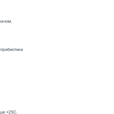
рачом.
 прибиотика
ыше +25С.