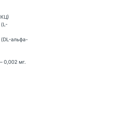
МКЦ)
(L-
 (DL-альфа-
– 0,002 мг.