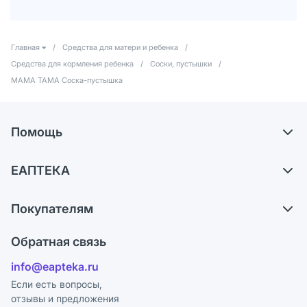
Главная
/
Средства для матери и ребенка
/
Средства для кормления ребенка
/
Соски, пустышки
/
МАМА ТАМА Соска-пустышка
Помощь
Доставка
ЕАПТЕКА
Самовывоз из аптек
О компании
Обмен и возврат
Покупателям
Карьера
Что с моим заказом?
Оплата
Поставщики
Обратная связь
Ответы на вопросы
Отзывы
Лицензия
info@eapteka.ru
Блог
Программа СберСпасибо
Реклама на сайте
Если есть вопросы,
отзывы и предложения
Политика конфиденциальности
Ваши товары на ЕАПТЕКЕ