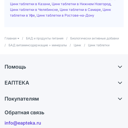
Цинк таблетки в Казани
,
Цинк таблетки в Нижнем Новгород
,
Цинк таблетки в Челябинске
,
Цинк таблетки в Самаре
,
Цинк
таблетки в Уфе
,
Цинк таблетки в Ростове-на-Дону
Главная
/
БАД и продукты питания
/
Биологически активные добавки
/
БАД витаминсодержащие + минералы
/
Цинк
/
Цинк таблетки
Помощь
Доставка
ЕАПТЕКА
Самовывоз из аптек
О компании
Обмен и возврат
Покупателям
Карьера
Что с моим заказом?
Оплата
Поставщики
Обратная связь
Ответы на вопросы
Отзывы
Лицензия
info@eapteka.ru
Блог
Программа СберСпасибо