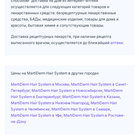
способом" доставка на дом из интернет-аптеки
осуществляется для следующих категорий товаров и
лекарственных средств: безрецептурные лекарственные
средства, БАДы, медицинские изделия, товары для дома и
красоты, бытовая химия и сопутствующие товары.
Доставка рецептурных лекарств, при наличии рецепта
выписанного врачом, осуществляется до ближайшей
аптеки
.
Цены на MartiDerm Hair System в других городах
MartiDerm Hair System в Москве
,
MartiDerm Hair System в Санкт-
Петербург
,
MartiDerm Hair System в Новосибирске
,
MartiDerm
Hair System в Екатеринбург
,
MartiDerm Hair System в Казани
,
MartiDerm Hair System в Нижнем Новгород
,
MartiDerm Hair
System в Челябинске
,
MartiDerm Hair System в Самаре
,
MartiDerm Hair System в Уфе
,
MartiDerm Hair System в Ростове-
на-Дону