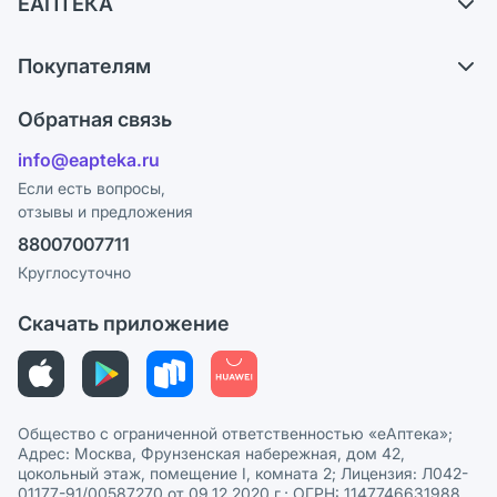
ЕАПТЕКА
Самовывоз из аптек
О компании
Обмен и возврат
Покупателям
Карьера
Что с моим заказом?
Оплата
Поставщики
Обратная связь
Ответы на вопросы
Отзывы
Лицензия
info@eapteka.ru
Блог
Программа СберСпасибо
Реклама на сайте
Если есть вопросы,
отзывы и предложения
Политика конфиденциальности
Ваши товары на ЕАПТЕКЕ
88007007711
Пользовательское соглашение
Сотрудничество для аптек
Круглосуточно
Политика рекомендаций
СМИ о нас
Скачать приложение
Этика и соответствие
Политика в отношении обработки персональных данных
Общество с ограниченной ответственностью «еАптека»;
Адрес: Москва, Фрунзенская набережная, дом 42,
цокольный этаж, помещение I, комната 2; Лицензия: Л042-
01177-91/00587270 от 09.12.2020 г.; ОГРН: 1147746631988,