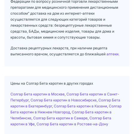
Федерации по вопросу розничной торговли лекарственными
препаратами для медицинского применения дистанционным
способом" доставка на дом из интернет-аптеки
осуществляется для следующих категорий товаров и
лекарственных средств: безрецептурные лекарственные
средства, БАДы, медицинские изделия, товары для дома и
красоты, бытовая химия и сопутствующие товары.
Доставка рецептурных лекарств, при наличии рецепта
выписанного врачом, осуществляется до ближайшей
аптеки
.
Цены на Солгар Бета каротин в других городах
Солгар Бета каротин в Москве
,
Солгар Бета каротин в Санкт-
Петербург
,
Солгар Бета каротин в Новосибирске
,
Солгар Бета
каротин в Екатеринбург
,
Солгар Бета каротин в Казани
,
Солгар
Бета каротин в Нижнем Новгород
,
Солгар Бета каротин в
Челябинске
,
Солгар Бета каротин в Самаре
,
Солгар Бета
каротин в Уфе
,
Солгар Бета каротин в Ростове-на-Дону