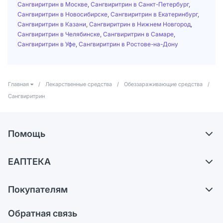
Сангвиритрин в Москве
,
Сангвиритрин в Санкт-Петербург
,
Сангвиритрин в Новосибирске
,
Сангвиритрин в Екатеринбург
,
Сангвиритрин в Казани
,
Сангвиритрин в Нижнем Новгород
,
Сангвиритрин в Челябинске
,
Сангвиритрин в Самаре
,
Сангвиритрин в Уфе
,
Сангвиритрин в Ростове-на-Дону
Главная
/
Лекарственные средства
/
Обеззараживающие средства
/
Сангвиритрин
Помощь
Доставка
ЕАПТЕКА
Самовывоз из аптек
О компании
Обмен и возврат
Покупателям
Карьера
Что с моим заказом?
Оплата
Поставщики
Обратная связь
Ответы на вопросы
Отзывы