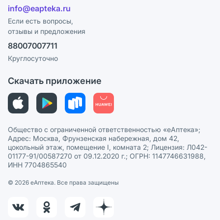
Лицензия
info@eapteka.ru
Блог
Программа СберСпасибо
Реклама на сайте
Если есть вопросы,
отзывы и предложения
Политика конфиденциальности
Ваши товары на ЕАПТЕКЕ
88007007711
Пользовательское соглашение
Сотрудничество для аптек
Круглосуточно
Политика рекомендаций
СМИ о нас
Скачать приложение
Этика и соответствие
Политика в отношении обработки персональных данных
Общество с ограниченной ответственностью «еАптека»;
Адрес: Москва, Фрунзенская набережная, дом 42,
цокольный этаж, помещение I, комната 2; Лицензия: Л042-
01177-91/00587270 от 09.12.2020 г.; ОГРН: 1147746631988,
ИНН 7704865540
© 2026 eАптека. Все права защищены