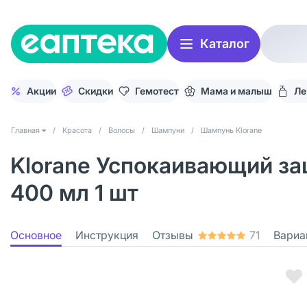
Каталог
Акции
Скидки
Гемотест
Мама и малыш
Ле
Главная
/
Красота
/
Волосы
/
Шампуни
/
Шампунь Klorane
Klorane Успокаивающий за
400 мл 1 шт
Основное
Инструкция
Отзывы
71
Вариа