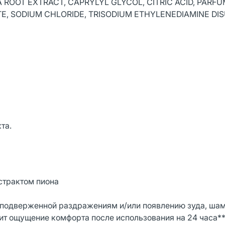
 ROOT EXTRACT, CAPRYLYL GLYCOL, CITRIC ACID, PARFU
ATE, SODIUM CHLORIDE, TRISODIUM ETHYLENEDIAMINE DI
та.
трактом пиона
, подверженной раздражениям и/или появлению зуда, ша
ит ощущение комфорта после использования на 24 часа**