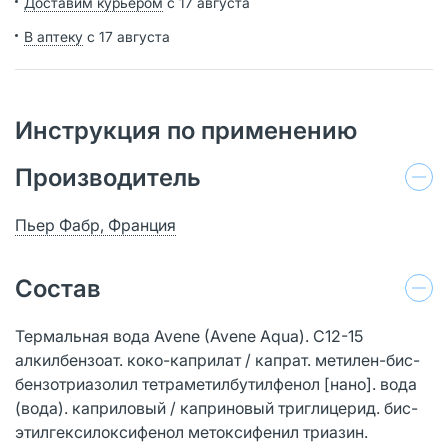
Доставим курьером
с 17 августа
В аптеку
с 17 августа
Инструкция по применению
Производитель
Пьер Фабр, Франция
Состав
Термальная вода Avene (Avene Aqua). С12-15
алкилбензоат. коко-каприлат / капрат. метилен-бис-
бензотриазолил тетраметилбутилфенол [нано]. вода
(вода). каприловый / каприновый триглицерид. бис-
этилгексилоксифенол метоксифенил триазин.