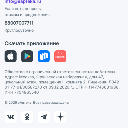
info@eapteka.ru
Блог
Программа СберСпасибо
Реклама на сайте
Если есть вопросы,
отзывы и предложения
Политика конфиденциальности
Ваши товары на ЕАПТЕКЕ
88007007711
Пользовательское соглашение
Сотрудничество для аптек
Круглосуточно
Политика рекомендаций
СМИ о нас
Скачать приложение
Этика и соответствие
Политика в отношении обработки персональных данных
Общество с ограниченной ответственностью «еАптека»;
Адрес: Москва, Фрунзенская набережная, дом 42,
цокольный этаж, помещение I, комната 2; Лицензия: Л042-
01177-91/00587270 от 09.12.2020 г.; ОГРН: 1147746631988,
ИНН 7704865540
© 2026 eАптека. Все права защищены