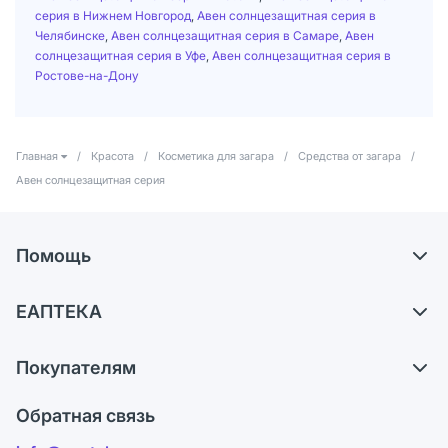
серия в Нижнем Новгород
,
Авен солнцезащитная серия в
Челябинске
,
Авен солнцезащитная серия в Самаре
,
Авен
солнцезащитная серия в Уфе
,
Авен солнцезащитная серия в
Ростове-на-Дону
Главная
/
Красота
/
Косметика для загара
/
Средства от загара
/
Авен солнцезащитная серия
Помощь
Доставка
ЕАПТЕКА
Самовывоз из аптек
О компании
Обмен и возврат
Покупателям
Карьера
Что с моим заказом?
Оплата
Поставщики
Обратная связь
Ответы на вопросы
Отзывы
Лицензия