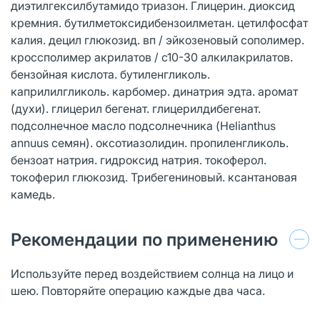
диэтилгексилбутамидо триазон. Глицерин. диоксид
кремния. бутилметоксидибензоилметан. цетилфосфат
калия. децил глюкозид. вп / эйкозеновый сополимер.
кроссполимер акрилатов / с10-30 алкилакрилатов.
бензойная кислота. бутиленгликоль.
каприлилгликоль. карбомер. динатрия эдта. аромат
(духи). глицерил бегенат. глицерилдибегенат.
подсолнечное масло подсолнечника (Helianthus
annuus семян). оксотиазолидин. пропиленгликоль.
бензоат натрия. гидроксид натрия. токоферол.
токоферил глюкозид. Трибегениновый. ксантановая
камедь.
Рекомендации по применению
Используйте перед воздействием солнца на лицо и
шею. Повторяйте операцию каждые два часа.