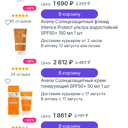
1 690 ₽
2 253 ₽
Цена
−24%
В корзину
45
отзывов
Avene Солнцезащитный флюид
Intence Protect ультра водостойкий
SPF50+ 150 мл 1 шт
Доставим курьером от 2 часов
В аптеку 12 августа или позже
2 612 ₽
−25%
3 483 ₽
Цена
В корзину
24
отзыва
Avene Солнцезащитный крем
тонирующий SPF50+ 50 мл 1 шт
Доставим курьером с 17 августа
В аптеку с 17 августа
1 861 ₽
2 791 ₽
Цена
−33%
В корзину