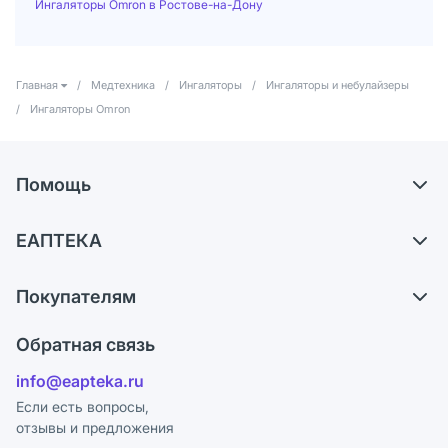
Ингаляторы Omron в Ростове-на-Дону
Главная
/
Медтехника
/
Ингаляторы
/
Ингаляторы и небулайзеры
/
Ингаляторы Omron
Помощь
Доставка
ЕАПТЕКА
Самовывоз из аптек
О компании
Обмен и возврат
Покупателям
Карьера
Что с моим заказом?
Оплата
Поставщики
Обратная связь
Ответы на вопросы
Отзывы
Лицензия
info@eapteka.ru
Блог
Программа СберСпасибо
Реклама на сайте
Если есть вопросы,
отзывы и предложения
Политика конфиденциальности
Ваши товары на ЕАПТЕКЕ