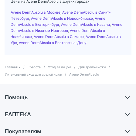
Цены на Avene DermAbsolu в других городах
Avene DermAbsolu в Москве
,
Avene DermAbsolu в Санкт-
Петербург
,
Avene DermAbsolu в Новосибирске
,
Avene
DermAbsolu в Екатеринбург
,
Avene DermAbsolu в Казани
,
Avene
DermAbsolu в Нижнем Новгород
,
Avene DermAbsolu в
Челябинске
,
Avene DermAbsolu в Самаре
,
Avene DermAbsolu в
Уфе
,
Avene DermAbsolu в Ростове-на-Дону
Главная
/
Красота
/
Уход за лицом
/
Для зрелой кожи
/
Интенсивный уход для зрелой кожи
/
Avene DermAbsolu
Помощь
Доставка
ЕАПТЕКА
Самовывоз из аптек
О компании
Обмен и возврат
Покупателям
Карьера