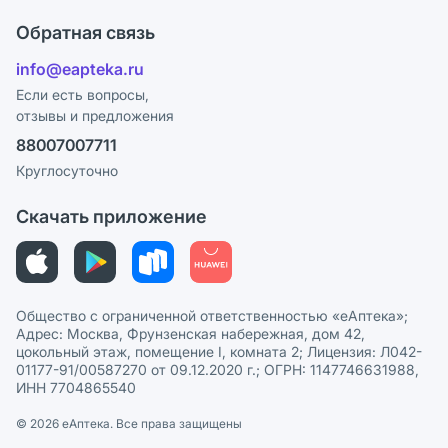
Что с моим заказом?
Оплата
Поставщики
Обратная связь
Ответы на вопросы
Отзывы
Лицензия
info@eapteka.ru
Блог
Программа СберСпасибо
Реклама на сайте
Если есть вопросы,
отзывы и предложения
Политика конфиденциальности
Ваши товары на ЕАПТЕКЕ
88007007711
Пользовательское соглашение
Сотрудничество для аптек
Круглосуточно
Политика рекомендаций
СМИ о нас
Скачать приложение
Этика и соответствие
Политика в отношении обработки персональных данных
Общество с ограниченной ответственностью «еАптека»;
Адрес: Москва, Фрунзенская набережная, дом 42,
цокольный этаж, помещение I, комната 2; Лицензия: Л042-
01177-91/00587270 от 09.12.2020 г.; ОГРН: 1147746631988,
ИНН 7704865540
© 2026 eАптека. Все права защищены