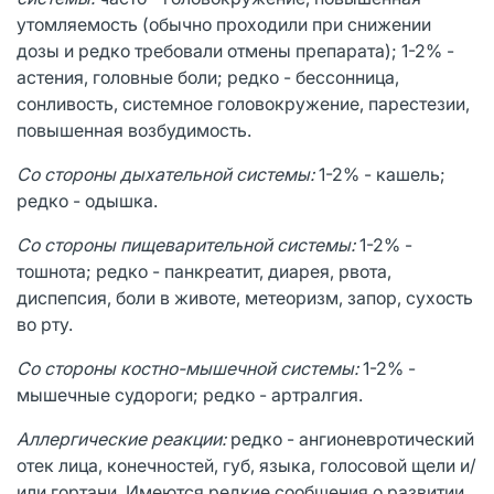
утомляемость (обычно проходили при снижении
дозы и редко требовали отмены препарата); 1-2% -
астения, головные боли; редко - бессонница,
сонливость, системное головокружение, парестезии,
повышенная возбудимость.
Со стороны дыхательной системы:
1-2% - кашель;
редко - одышка.
Со стороны пищеварительной системы:
1-2% -
тошнота; редко - панкреатит, диарея, рвота,
диспепсия, боли в животе, метеоризм, запор, сухость
во рту.
Со стороны костно-мышечной системы:
1-2% -
мышечные судороги; редко - артралгия.
Аллергические реакции:
редко - ангионевротический
отек лица, конечностей, губ, языка, голосовой щели и/
или гортани. Имеются редкие сообщения о развитии