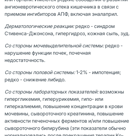
ангионевротического отека кишечника в связи с
приемом ингибиторов АПФ, включая эналаприл.
Дерматологические реакции:
редко - синдром
Стивенса-Джонсона, гипергидроз, кожная сыпь, зуд.
Со стороны мочевыделительной системы:
редко -
нарушение функции почек, почечная
недостаточность.
Со стороны половой системы:
1-2% - импотенция;
редко - снижение либидо.
Со стороны лабораторных показателей:
возможны
гипергликемия, гиперурикемия, гипо- или
гиперкалиемия, повышение концентрации в крови
мочевины, сывороточного креатинина, повышение
активности печеночных ферментов и/или повышение
сывороточного билирубина (эти показатели обычно
нормализовались после прекращения терапии Ко-