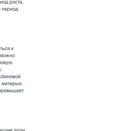
иод роста,
в период
ться к
зможно
новую
.
орбиновой
й матерью
 превышает
ольшие дозы