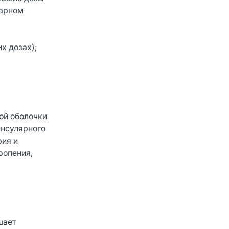
харном
х дозах);
ой оболочки
инсулярного
рия и
ропения,
шает