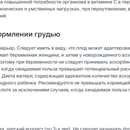
е повышенной потребности организма в витамине С в пер
изических и умственных нагрузках, при переутомлении, 
ий.
ормлении грудью
арьер. Следует иметь в виду, что плод может адаптирова
мает беременная женщина, и затем у новорожденного во
Поэтому при беременности не следует принимать аскорби
, когда ожидаемая польза превышает потенциальный риск
 Диета матери, содержащая адекватное количество аск
 грудного ребенка. Рекомендуется не превышать кормяще
слоте за исключением случаев, когда ожидаемая польза
, детский возраст (до 3-х лет). Не следует назначать б