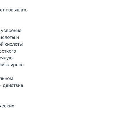
жет повышать
 усвоение.
ислоты и
ой кислоты
роткого
лочную
ий клиренс
ельном
е действие
ческих