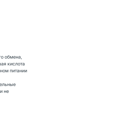
го обмена,
вая кислота
нном питании
тельные
и не