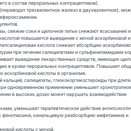
его в состав пероральных контрацептивов).
(переводит трехвалентное железо в двухвалентное); мо
дефероксамином.
улянтов.
вы, свежие соки и щелочное питье снижают всасывание и
кислотой повышается выведение с мочой аскорбиновой к
тилсалициловая кислота снижает абсорбцию аскорбинов
ллурии при лечении салицилатами и сульфаниламидами ко
ичивает выведение лекарственных средств, имеющих ще
ацию в крови пероральных контрацептивов. Повышает общ
ю аскорбиновой кислоты в организме.
й кальций, салицилаты, глюкокортикостероиды при длит
При одновременном применении уменьшает хронотропно
ении в высоких дозах может нарушать взаимодействие
ками, уменьшает терапевтическое действие антипсихоти
х фенотиазина, канальцевую реабсорбцию амфетамина и
новой кислоты с мочой.