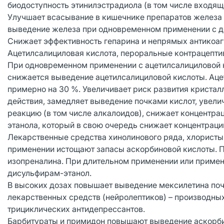
биодоступность этинилэстрадиола (в том числе входящ
Улучшает всасывание в кишечнике препаратов железа 
выведение железа при одновременном применении с 
Снижает эффективность гепарина и непрямых антикоаг
Ацетилсалициловая кислота, пероральные контрацепти
При одновременном применении с ацетилсалициловой 
снижается выведение ацетилсалициловой кислоты. Аце
примерно на 30 %. Увеличивает риск развития криста
действия, замедляет выведение почками кислот, увел
реакцию (в том числе алкалоидов), снижает концентр
этанола, который в свою очередь снижает концентраци
Лекарственные средства хинолинового ряда, хлористы
применении истощают запасы аскорбиновой кислоты. 
изопреналина. При длительном применении или примен
дисульфирам-этанол.
В высоких дозах повышает выведение мексилетина поч
лекарственных средств (нейролептиков) – производны
трициклических антидепрессантов.
Барбитураты и примидон повышают выведение аскорби