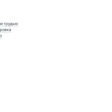
ии грудью
ровка
о