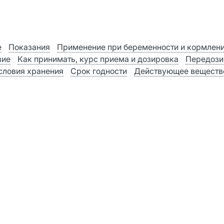
е
Показания
Применение при беременности и кормлен
вие
Как принимать, курс приема и дозировка
Передози
словия хранения
Срок годности
Действующее веществ