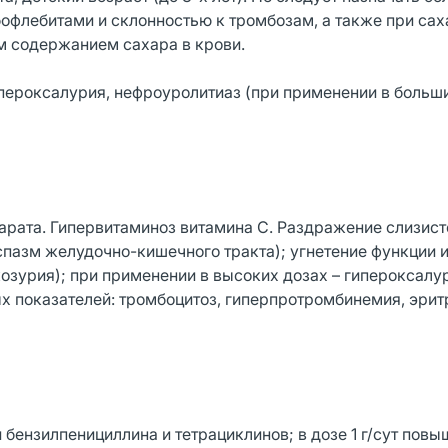
офлебитами и склонностью к тромбозам, а также при са
 содержанием сахара в крови.
пероксалурия, нефроуролитиаз (при применении в больши
рата. Гипервитаминоз витамина С. Раздражение слизист
 спазм желудочно-кишечного тракта); угнетение функции 
зурия); при применении в высоких дозах – гипероксалу
х показателей: тромбоцитоз, гиперпротромбинемия, эрит
бензилпенициллина и тетрациклинов; в дозе 1 г/сут повы