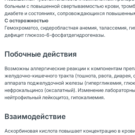
больным с повышенной свертываемостью крови, тромб
диабете и состояниях, сопровождающихся повышенным
С осторожностью
Гемохроматоз, сидеробластная анемия, талассемия, ги
дефицит глюкозо-6-фосфатдегидрогеназы.
Побочные действия
Возможны аллергические реакции к компонентам препа
желудочно-кишечного тракта (тошнота, рвота, диарея,
аппарата поджелудочной железы (гипергликемия, глюко
нефрокальциноз (оксалатный). Изменение лабораторны
нейтрофильный лейкоцитоз, гипокалиемия.
Взаимодействие
Аскорбиновая кислота повышает концентрацию в крови 