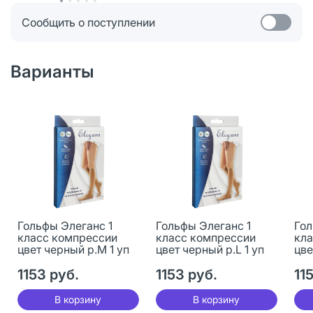
Сообщить о поступлении
Варианты
Гольфы Элеганс 1
Гольфы Элеганс 1
Гол
класс компрессии
класс компрессии
кла
цвет черный р.M 1 уп
цвет черный р.L 1 уп
цве
1153 руб.
1153 руб.
11
В корзину
В корзину