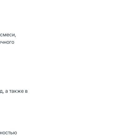
 смеси,
ечного
, а также в
чностью