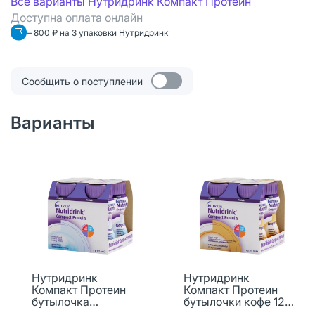
Все варианты Нутридринк Компакт Протеин
Доступна оплата онлайн
– 800 ₽ на 3 упаковки Нутридринк
Сообщить о поступлении
Варианты
Нутридринк
Нутридринк
Компакт Протеин
Компакт Протеин
бутылочка
бутылочки кофе 125
нейтральный вкус
мл 4 шт