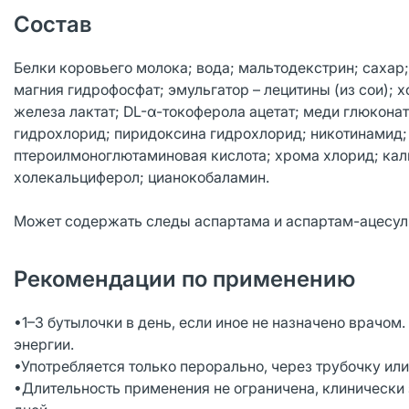
Состав
Белки коровьего молока; вода; мальтодекстрин; сахар
магния гидрофосфат; эмульгатор – лецитины (из сои); х
железа лактат; DL-α-токоферола ацетат; меди глюконат
гидрохлорид; пиридоксина гидрохлорид; никотинамид; 
птероилмоноглютаминовая кислота; хрома хлорид; кали
холекальциферол; цианокобаламин.
Может содержать следы аспартама и аспартам-ацесул
Рекомендации по применению
•1–3 бутылочки в день, если иное не назначено врачом
энергии.
•Употребляется только перорально, через трубочку ил
•Длительность применения не ограничена, клинически 