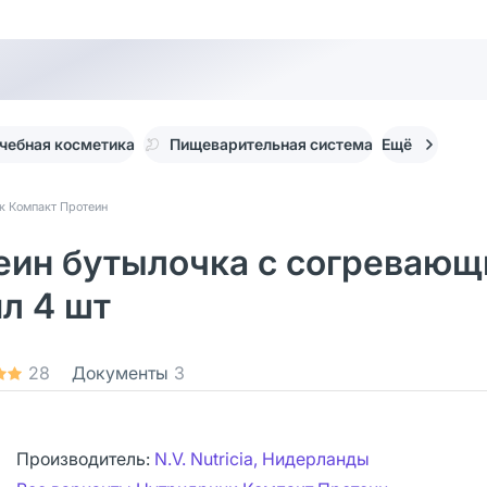
чебная косметика
Пищеварительная система
Ещё
к Компакт Протеин
еин бутылочка с согревающ
л 4 шт
28
Документы
3
Производитель:
N.V. Nutricia, Нидерланды