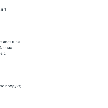
в 1
т являться
бление
в с
ию продукт,