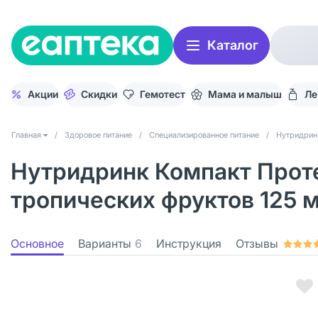
Каталог
Акции
Скидки
Гемотест
Мама и малыш
Ле
Главная
/
Здоровое питание
/
Специализированное питание
/
Нутридрин
Нутридринк Компакт Прот
тропических фруктов 125 м
Основное
Варианты
6
Инструкция
Отзывы