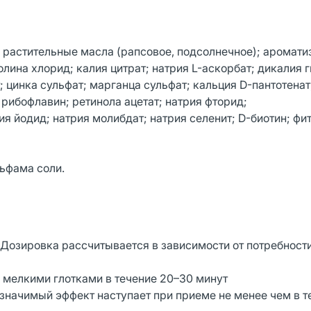
; растительные масла (рапсовое, подсолнечное); аромати
олина хлорид; калия цитрат; натрия L-аскорбат; дикалия 
; цинка сульфат; марганца сульфат; кальция D-пантотенат
рибофлавин; ретинола ацетат; натрия фторид;
я йодид; натрия молибдат; натрия селенит; D-биотин; фи
ьфама соли.
. Дозировка рассчитывается в зависимости от потребности
и мелкими глотками в течение 20–30 минут
значимый эффект наступает при приеме не менее чем в т