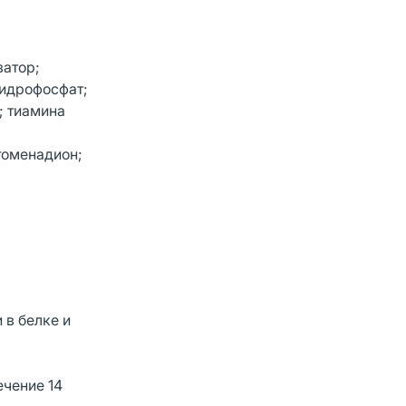
затор;
гидрофосфат;
; тиамина
томенадион;
 в белке и
ечение 14