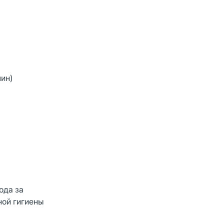
мин)
ода за
ной гигиены