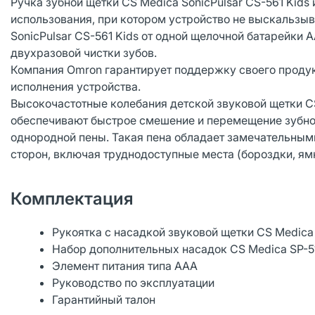
Ручка зубной щетки CS Medica SonicPulsar CS-561 Kid
использования, при котором устройство не выскальзыв
SonicPulsar CS-561 Kids от одной щелочной батарейки A
двухразовой чистки зубов.
Компания Omron гарантирует поддержку своего продукт
исполнения устройства.
Высокочастотные колебания детской звуковой щетки CS 
обеспечивают быстрое смешение и перемещение зубной
однородной пены. Такая пена обладает замечательным
сторон, включая труднодоступные места (бороздки, ямк
Комплектация
Рукоятка с насадкой звуковой щетки CS Medica 
Набор дополнительных насадок CS Medica SP-5
Элемент питания типа AAA
Руководство по эксплуатации
Гарантийный талон