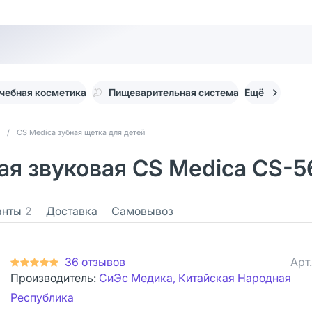
чебная косметика
Пищеварительная система
Ещё
/
CS Medica зубная щетка для детей
я звуковая CS Medica CS-561
анты
2
Доставка
Самовывоз
36 отзывов
Арт
Производитель:
СиЭс Медика, Китайская Народная
Республика