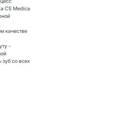
оцесс
ка CS Medica
рной
ом качестве
уту -
ной
 зуб со всех