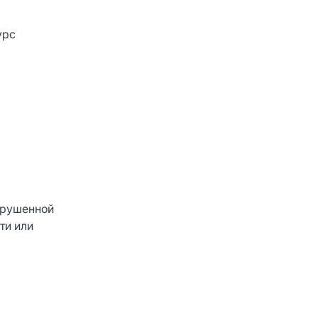
урс
арушенной
ти или