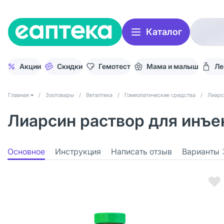
Каталог
Акции
Скидки
Гемотест
Мама и малыш
Ле
Главная
/
Зоотовары
/
Ветаптека
/
Гомеопатические средства
/
Лиарс
Лиарсин раствор для инъ
Основное
Инструкция
Написать отзыв
Варианты