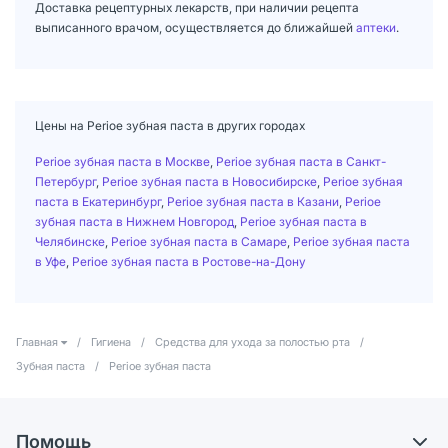
Доставка рецептурных лекарств, при наличии рецепта
выписанного врачом, осуществляется до ближайшей
аптеки
.
Цены на Perioe зубная паста в других городах
Perioe зубная паста в Москве
,
Perioe зубная паста в Санкт-
Петербург
,
Perioe зубная паста в Новосибирске
,
Perioe зубная
паста в Екатеринбург
,
Perioe зубная паста в Казани
,
Perioe
зубная паста в Нижнем Новгород
,
Perioe зубная паста в
Челябинске
,
Perioe зубная паста в Самаре
,
Perioe зубная паста
в Уфе
,
Perioe зубная паста в Ростове-на-Дону
Главная
/
Гигиена
/
Средства для ухода за полостью рта
/
Зубная паста
/
Perioe зубная паста
Помощь