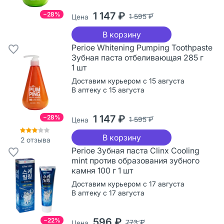
1 147 ₽
−28%
1 595 ₽
Цена
В корзину
Perioe Whitening Pumping Toothpaste
Зубная паста отбеливающая 285 г
1 шт
Доставим курьером с 15 августа
В аптеку с 15 августа
1 147 ₽
−28%
1 595 ₽
Цена
В корзину
2
отзыва
Perioe Зубная паста Clinx Cooling
mint против образования зубного
камня 100 г 1 шт
Доставим курьером с 17 августа
В аптеку с 17 августа
596 ₽
−22%
773 ₽
Цена