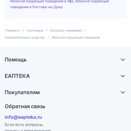
Relaxivet коррекция поведения в Уфе
,
Relaxivet коррекция
поведения в Ростове-на-Дону
Главная
/
Зоотовары
/
Контроль поведения
/
Успокоительные средства
/
Relaxivet коррекция поведения
Помощь
Доставка
ЕАПТЕКА
Самовывоз из аптек
О компании
Обмен и возврат
Покупателям
Карьера
Что с моим заказом?
Оплата
Поставщики
Обратная связь
Ответы на вопросы
Отзывы
Лицензия
info@eapteka.ru
Блог
Программа СберСпасибо
Реклама на сайте
Если есть вопросы,
отзывы и предложения
Политика конфиденциальности