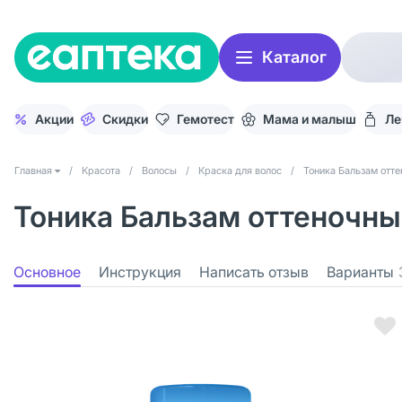
Каталог
Акции
Скидки
Гемотест
Мама и малыш
Ле
Главная
/
Красота
/
Волосы
/
Краска для волос
/
Тоника Бальзам отт
Тоника Бальзам оттеночный
Основное
Инструкция
Написать отзыв
Варианты