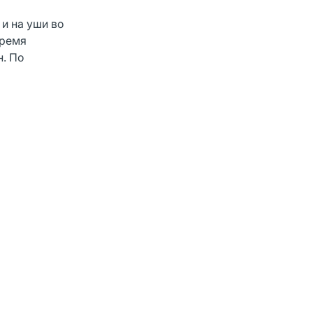
и на уши во
Время
н. По