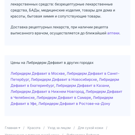
лекарственных средств: безрецептурные лекарственные
средства, БАДы, медицинские изделия, товары для дома и
красоты, бытовая химия и сопутствующие товары.
Доставка рецептурных лекарств, при наличии рецепта
выписанного врачом, осуществляется до ближайшей
аптеки
.
Цены на Либридерм Дефавит в других городах
Либридерм Дефавит в Москве
,
Либридерм Дефавит в Санкт-
Петербург
,
Либридерм Дефавит в Новосибирске
,
Либридерм
Дефавит в Екатеринбург
,
Либридерм Дефавит в Казани
,
Либридерм Дефавит в Нижнем Новгород
,
Либридерм Дефавит
в Челябинске
,
Либридерм Дефавит в Самаре
,
Либридерм
Дефавит в Уфе
,
Либридерм Дефавит в Ростове-на-Дону
Главная
/
Красота
/
Уход за лицом
/
Для сухой кожи
/
Увлажнение и питание сухой кожи
/
Либридерм Дефавит