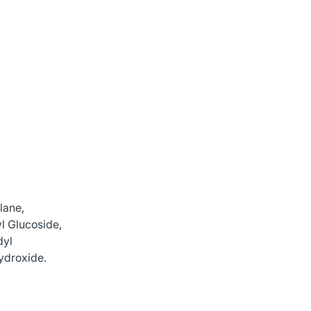
lane,
l Glucoside,
dyl
ydroxide.