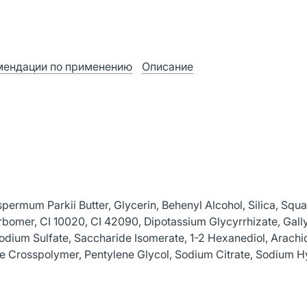
мендации по применению
Описание
permum Parkii Butter, Glycerin, Behenyl Alcohol, Silica, Squa
rbomer, CI 10020, CI 42090, Dipotassium Glycyrrhizate, Gally
odium Sulfate, Saccharide Isomerate, 1-2 Hexanediol, Arachi
ate Crosspolymer, Pentylene Glycol, Sodium Citrate, Sodium H