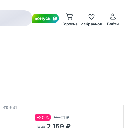
Бонусы
Корзина
Избранное
Войти
.
310641
−20%
2 701 ₽
2 159 ₽
Цена