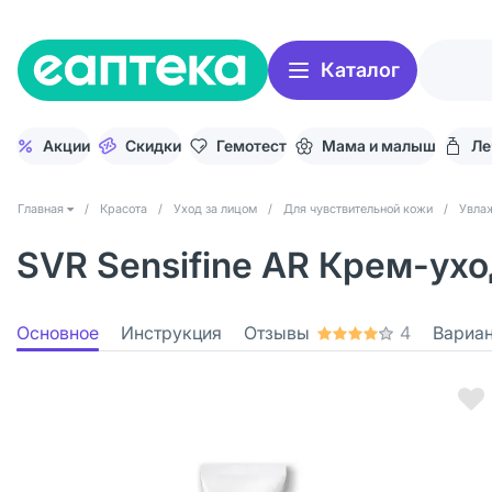
Каталог
Акции
Скидки
Гемотест
Мама и малыш
Ле
Главная
/
Красота
/
Уход за лицом
/
Для чувствительной кожи
/
Увлаж
SVR Sensifine AR Крем-ухо
Основное
Инструкция
Отзывы
4
Вариа