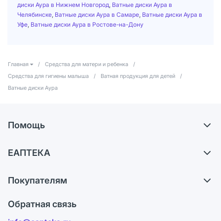
диски Аура в Нижнем Новгород
,
Ватные диски Аура в
Челябинске
,
Ватные диски Аура в Самаре
,
Ватные диски Аура в
Уфе
,
Ватные диски Аура в Ростове-на-Дону
Главная
/
Средства для матери и ребенка
/
Средства для гигиены малыша
/
Ватная продукция для детей
/
Ватные диски Аура
Помощь
Доставка
ЕАПТЕКА
Самовывоз из аптек
О компании
Обмен и возврат
Покупателям
Карьера
Что с моим заказом?
Оплата
Поставщики
Обратная связь
Ответы на вопросы
Отзывы
Лицензия