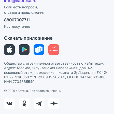
info@eapteka.ru
Блог
Программа СберСпасибо
Реклама на сайте
Если есть вопросы,
отзывы и предложения
Политика конфиденциальности
Ваши товары на ЕАПТЕКЕ
88007007711
Пользовательское соглашение
Сотрудничество для аптек
Круглосуточно
Политика рекомендаций
СМИ о нас
Скачать приложение
Этика и соответствие
Политика в отношении обработки персональных данных
Общество с ограниченной ответственностью «еАптека»;
Адрес: Москва, Фрунзенская набережная, дом 42,
цокольный этаж, помещение I, комната 2; Лицензия: Л042-
01177-91/00587270 от 09.12.2020 г.; ОГРН: 1147746631988,
ИНН 7704865540
© 2026 eАптека. Все права защищены