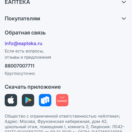
ЕАПТЕКА
Самовывоз из аптек
О компании
Обмен и возврат
Покупателям
Карьера
Что с моим заказом?
Оплата
Поставщики
Обратная связь
Ответы на вопросы
Отзывы
Лицензия
info@eapteka.ru
Блог
Программа СберСпасибо
Реклама на сайте
Если есть вопросы,
отзывы и предложения
Политика конфиденциальности
Ваши товары на ЕАПТЕКЕ
88007007711
Пользовательское соглашение
Сотрудничество для аптек
Круглосуточно
Политика рекомендаций
СМИ о нас
Скачать приложение
Этика и соответствие
Политика в отношении обработки персональных данных
Общество с ограниченной ответственностью «еАптека»;
Адрес: Москва, Фрунзенская набережная, дом 42,
цокольный этаж, помещение I, комната 2; Лицензия: Л042-
01177-91/00587270 от 09.12.2020 г.; ОГРН: 1147746631988,