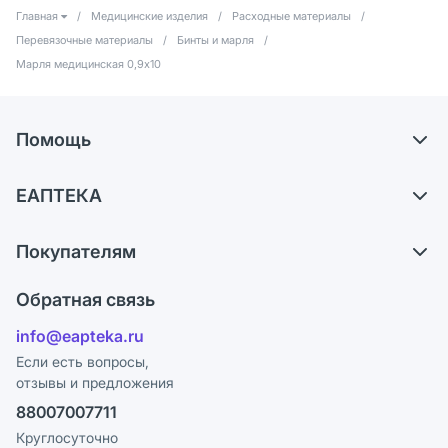
Главная
/
Медицинские изделия
/
Расходные материалы
/
Перевязочные материалы
/
Бинты и марля
/
Марля медицинская 0,9х10
Помощь
Доставка
ЕАПТЕКА
Самовывоз из аптек
О компании
Обмен и возврат
Покупателям
Карьера
Что с моим заказом?
Оплата
Поставщики
Обратная связь
Ответы на вопросы
Отзывы
Лицензия
info@eapteka.ru
Блог
Программа СберСпасибо
Реклама на сайте
Если есть вопросы,
отзывы и предложения
Политика конфиденциальности
Ваши товары на ЕАПТЕКЕ
88007007711
Пользовательское соглашение
Сотрудничество для аптек
Круглосуточно