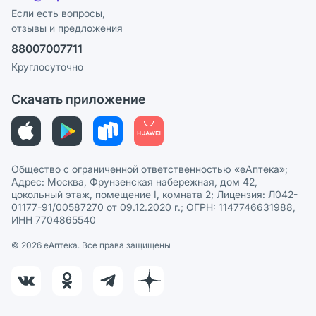
Программа СберСпасибо
Реклама на сайте
Если есть вопросы,
отзывы и предложения
Политика конфиденциальности
Ваши товары на ЕАПТЕКЕ
88007007711
Пользовательское соглашение
Сотрудничество для аптек
Круглосуточно
Политика рекомендаций
СМИ о нас
Скачать приложение
Этика и соответствие
Политика в отношении обработки персональных данных
Общество с ограниченной ответственностью «еАптека»;
Адрес: Москва, Фрунзенская набережная, дом 42,
цокольный этаж, помещение I, комната 2; Лицензия: Л042-
01177-91/00587270 от 09.12.2020 г.; ОГРН: 1147746631988,
ИНН 7704865540
© 2026 eАптека. Все права защищены