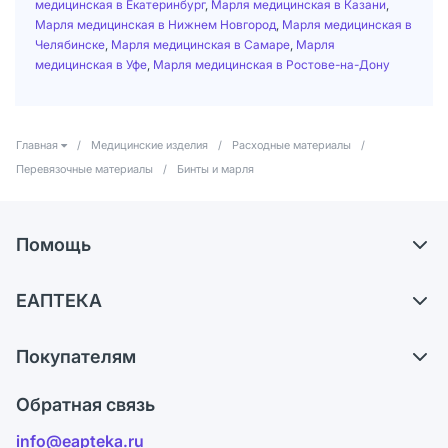
медицинская в Екатеринбург
,
Марля медицинская в Казани
,
Марля медицинская в Нижнем Новгород
,
Марля медицинская в
Челябинске
,
Марля медицинская в Самаре
,
Марля
медицинская в Уфе
,
Марля медицинская в Ростове-на-Дону
Главная
/
Медицинские изделия
/
Расходные материалы
/
Перевязочные материалы
/
Бинты и марля
Помощь
Доставка
ЕАПТЕКА
Самовывоз из аптек
О компании
Обмен и возврат
Покупателям
Карьера
Что с моим заказом?
Оплата
Поставщики
Обратная связь
Ответы на вопросы
Отзывы
Лицензия
info@eapteka.ru
Блог