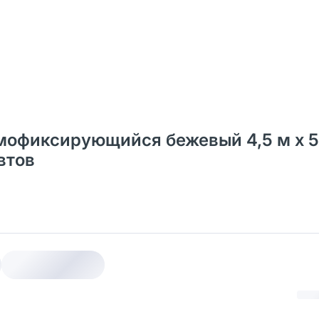
мофиксирующийся бежевый 4,5 м х 5
втов