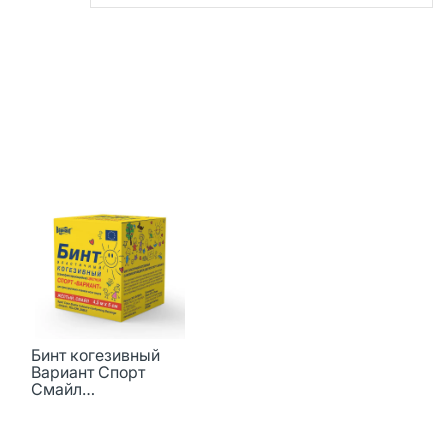
Бинт когезивный
Вариант Спорт
Смайл
самофиксирующийс
я желтый 4,5 м х 5
см 1 шт