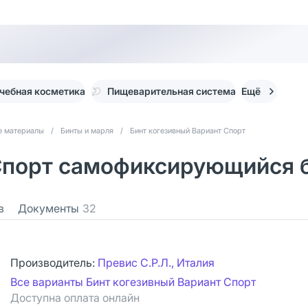
чебная косметика
Пищеварительная система
Ещё
е материалы
/
Бинты и марля
/
Бинт когезивный Вариант Спорт
Спорт самофиксирующийся бе
в
Документы
32
Производитель:
Превис С.Р.Л., Италия
Все варианты Бинт когезивный Вариант Спорт
Доступна оплата онлайн