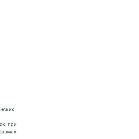
инских
ок, при
равмах.