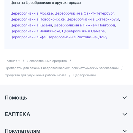
Цены на Церебролизин в других городах
Церебролизин в Москве
,
Церебролизин в Санкт-Петербург
,
Церебролизин в Новосибирске
,
Церебролизин в Екатеринбург
,
Церебролизин в Казани
,
Церебролизин в Нижнем Новгород
,
Церебролизин в Челябинске
,
Церебролизин в Самаре
,
Церебролизин в Уфе
,
Церебролизин в Ростове-на-Дону
Главная
/
Лекарственные средства
/
Препараты для лечения неврологических, психиатрических заболеваний
/
Средства для улучшения работы мозга
/
Церебролизин
Помощь
Доставка
ЕАПТЕКА
Самовывоз из аптек
О компании
Обмен и возврат
Покупателям