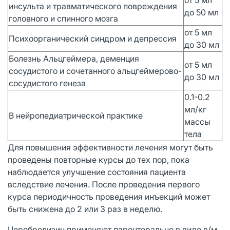
инсульта и травматического повреждения
до 50 мл
головного и спинного мозга
от 5 мл
Психоорганический синдром и депрессия
до 30 мл
Болезнь Альцгеймера, деменция
от 5 мл
сосудистого и сочетанного альцгеймерово-
до 30 мл
сосудистого генеза
0.1-0.2
мл/кг
В нейропедиатрической практике
массы
тела
Для повышения эффективности лечения могут быть
проведены повторные курсы до тех пор, пока
наблюдается улучшение состояния пациента
вследствие лечения. После проведения первого
курса периодичность проведения инъекций может
быть снижена до 2 или 3 раз в неделю.
Церебролизин применяют парентерально в виде в/м