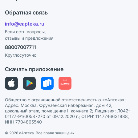
Карьера
Что с моим заказом?
Оплата
Поставщики
Обратная связь
Ответы на вопросы
Отзывы
Лицензия
info@eapteka.ru
Блог
Программа СберСпасибо
Реклама на сайте
Если есть вопросы,
отзывы и предложения
Политика конфиденциальности
Ваши товары на ЕАПТЕКЕ
88007007711
Пользовательское соглашение
Сотрудничество для аптек
Круглосуточно
Политика рекомендаций
СМИ о нас
Скачать приложение
Этика и соответствие
Политика в отношении обработки персональных данных
Общество с ограниченной ответственностью «еАптека»;
Адрес: Москва, Фрунзенская набережная, дом 42,
цокольный этаж, помещение I, комната 2; Лицензия: Л042-
01177-91/00587270 от 09.12.2020 г.; ОГРН: 1147746631988,
ИНН 7704865540
© 2026 eАптека. Все права защищены