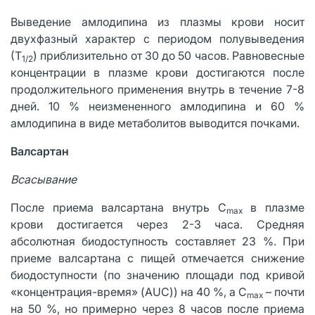
Выведение амлодипина из плазмы крови носит
двухфазный характер с периодом полувыведения
(Т
) приблизительно от 30 до 50 часов. Равновесные
1/2
концентрации в плазме крови достигаются после
продолжительного применения внутрь в течение 7-8
дней. 10 % неизмененного амлодипина и 60 %
амлодипина в виде метаболитов выводится почками.
Валсартан
Всасывание
После приема валсартана внутрь С
в плазме
max
крови достигается через 2-3 часа. Средняя
абсолютная биодоступность составляет 23 %. При
приеме валсартана с пищей отмечается снижение
биодоступности (по значению площади под кривой
«концентрация-время» (AUC)) на 40 %, а C
– почти
max
на 50 %, но примерно через 8 часов после приема