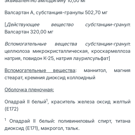
эквивалентно амлодипину 10,00 мг
Валсартан А, субстанция-гранулы 502,70 мг
[
Действующее вещество субстанции-гранул
:
Валсартан 320,00 мг
Вспомогательные вещества субстанции-гранул
:
целлюлоза микрокристаллическая, кроскармеллоза
натрия, повидон К-25, натрия лаурилсульфат]
Вспомогательные вещества
: маннитол, магния
стеарат, кремния диоксид коллоидный
Оболочка пленочная:
1
Опадрай II белый
, краситель железа оксид желтый
(E172)
1
Опадрай II белый: поливиниловый спирт, титана
диоксид (E171), макрогол, тальк.