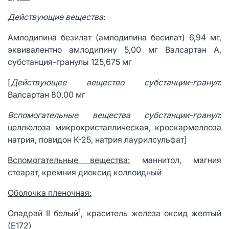
Действующие вещества
:
Амлодипина безилат (амлодипина бесилат) 6,94 мг,
эквивалентно амлодипину 5,00 мг Валсартан А,
субстанция-гранулы 125,675 мг
[
Действующее вещество субстанции-гранул
:
Валсартан 80,00 мг
Вспомогательные вещества субстанции-гранул
:
целлюлоза микрокристаллическая, кроскармеллоза
натрия, повидон К-25, натрия лаурилсульфат]
Вспомогательные вещества:
маннитол, магния
стеарат, кремния диоксид коллоидный
Оболочка пленочная:
1
Опадрай II белый
, краситель железа оксид желтый
(E172)