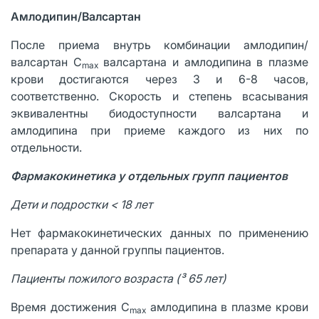
Амлодипин/Валсартан
После приема внутрь комбинации амлодипин/
валсартан C
валсартана и амлодипина в плазме
max
крови достигаются через 3 и 6-8 часов,
соответственно. Скорость и степень всасывания
эквивалентны биодоступности валсартана и
амлодипина при приеме каждого из них по
отдельности.
Фармакокинетика у отдельных групп пациентов
Дети и подростки < 18 лет
Нет фармакокинетических данных по применению
препарата у данной группы пациентов.
Пациенты пожилого возраста (
³ 65 лет)
Время достижения C
амлодипина в плазме крови
max