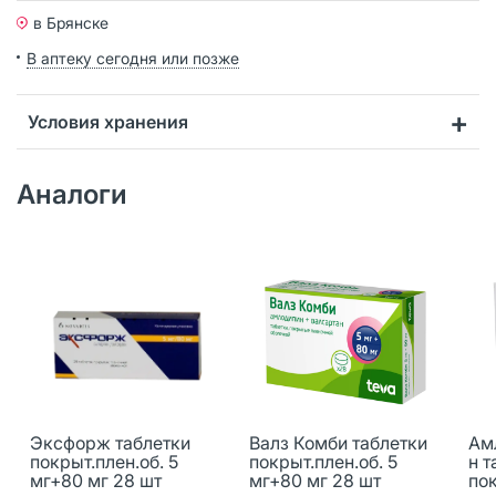
в Брянске
В аптеку сегодня или позже
Условия хранения
Аналоги
Эксфорж таблетки
Валз Комби таблетки
Ам
покрыт.плен.об. 5
покрыт.плен.об. 5
н т
мг+80 мг 28 шт
мг+80 мг 28 шт
пок