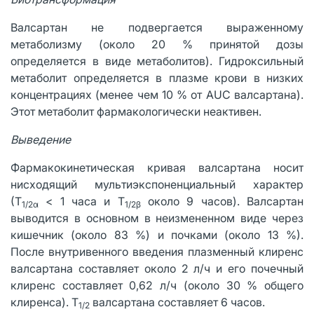
Валсартан не подвергается выраженному
метаболизму (около 20 % принятой дозы
определяется в виде метаболитов). Гидроксильный
метаболит определяется в плазме крови в низких
концентрациях (менее чем 10 % от AUC валсартана).
Этот метаболит фармакологически неактивен.
Выведение
Фармакокинетическая кривая валсартана носит
нисходящий мультиэкспоненциальный характер
(Т
< 1 часа и Т
около 9 часов). Валсартан
1/2α
1/2β
выводится в основном в неизмененном виде через
кишечник (около 83 %) и почками (около 13 %).
После внутривенного введения плазменный клиренс
валсартана составляет около 2 л/ч и его почечный
клиренс составляет 0,62 л/ч (около 30 % общего
клиренса). Т
валсартана составляет 6 часов.
1/2