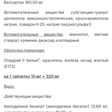
Валсартан 160,00 мг
Вспомогательные вещества субстанции-гранул
:
целлюлоза микрокристаллическая, кроскармеллоза
натрия, повидон К-25, натрия лаурилсульфат]
Вспомогательные вещества
: маннитол, магния
стеарат, кремния диоксид коллоидный
Оболочка пленочная:
1
Опадрай II белый
, краситель железа оксид желтый
(E172)
на 1 таблетку 10 мг + 320 мг
Ядро:
Действующие вещества
:
Амлодипина безилат (амлодипина бесилат) 13,88 мг,