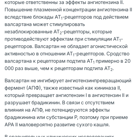
которые ответственны за эффекты ангиотензина II.
Повышение плазменной концентрации ангиотензина II
вследствие блокады АТ
-рецепторов под действием
1
валсартана может стимулировать
незаблокированные АТ
-рецепторы, которые
2
противодействуют эффектам при стимуляции АТ
-
1
рецепторов. Валсартан не обладает агонистической
активностью в отношении АТ
-рецепторов. Сродство
1
валсартана к рецепторам подтипа АТ
примерно в 20
1
000 раз выше, чем к рецепторам подтипа АТ
.
2
Валсартан не ингибирует ангиотензинпревращающий
фермент (АПФ), также известный как кининаза II,
который превращает ангиотензин I в ангиотензин II и
разрушает брадикинин. В связи с отсутствием
влияния на АПФ, не потенцируются эффекты
брадикинина или субстанции Р, поэтому при приеме
АРА II маловероятно развитие сухого кашля.
В сравнительных клинических исследованиях