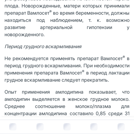
плода. Новорожденные, матери которых принимали
®
препарат Вамлосет
во время беременности, должны
находиться под наблюдением, т. к. возможно
развитие артериальной гипотензии у
новорожденного.
Период грудного вскармливания
®
Не рекомендуется применять препарат Вамлосет
в
период грудного вскармливания. При необходимости
®
применения препарата Вамлосет
в период лактации
грудное вскармливание следует прекратить.
Опыт применения амлодипина показывает, что
амлодипин выделяется в женское грудное молоко.
Среднее соотношение молоко/плазма для
концентрации амлодипина составило 0,85 среди 31
кормящей женщины, которые страдали
В корзину за
396
руб.
артериальной гипертензией, обусловленной