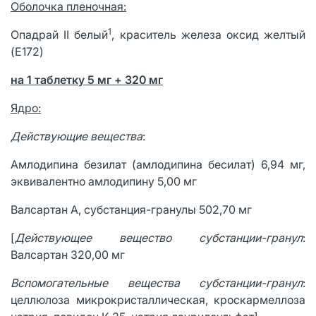
Оболочка пленочная:
1
Опадрай II белый
, краситель железа оксид желтый
(E172)
на 1 таблетку 5 мг + 320 мг
Ядро:
Действующие вещества
:
Амлодипина безилат (амлодипина бесилат) 6,94 мг,
эквивалентно амлодипину 5,00 мг
Валсартан А, субстанция-гранулы 502,70 мг
[
Действующее вещество субстанции-гранул
:
Валсартан 320,00 мг
Вспомогательные вещества субстанции-гранул
:
целлюлоза микрокристаллическая, кроскармеллоза