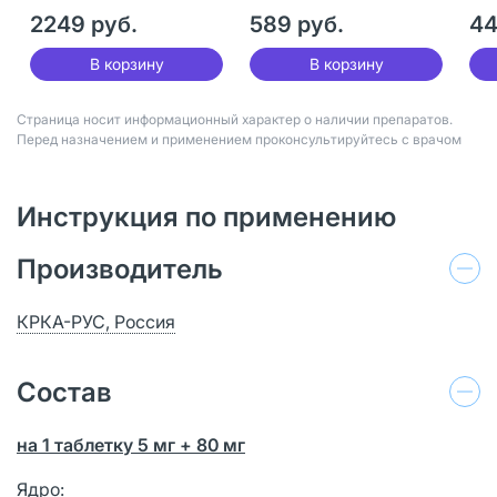
мг
2249 руб.
589 руб.
44
В корзину
В корзину
Страница носит информационный характер о наличии препаратов.
Перед назначением и применением проконсультируйтесь с врачом
Инструкция по применению
Производитель
КРКА-РУС, Россия
Состав
на 1 таблетку 5 мг + 80 мг
Ядро: