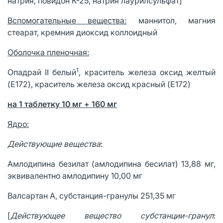
натрия, повидон К-25, натрия лаурилсульфат]
Вспомогательные вещества:
маннитол, магния
стеарат, кремния диоксид коллоидный
Оболочка пленочная:
1
Опадрай II белый
, краситель железа оксид желтый
(E172), краситель железа оксид красный (E172)
на 1 таблетку 10 мг + 160 мг
Ядро:
Действующие вещества
:
Амлодипина безилат (амлодипина бесилат) 13,88 мг,
эквивалентно амлодипину 10,00 мг
Валсартан А, субстанция-гранулы 251,35 мг
[
Действующее вещество субстанции-гранул
: