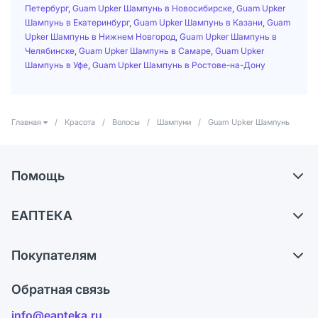
Петербург
,
Guam Upker Шампунь в Новосибирске
,
Guam Upker
Шампунь в Екатеринбург
,
Guam Upker Шампунь в Казани
,
Guam
Upker Шампунь в Нижнем Новгород
,
Guam Upker Шампунь в
Челябинске
,
Guam Upker Шампунь в Самаре
,
Guam Upker
Шампунь в Уфе
,
Guam Upker Шампунь в Ростове-на-Дону
Главная
/
Красота
/
Волосы
/
Шампуни
/
Guam Upker Шампунь
Помощь
Доставка
ЕАПТЕКА
Самовывоз из аптек
О компании
Обмен и возврат
Покупателям
Карьера
Что с моим заказом?
Оплата
Поставщики
Обратная связь
Ответы на вопросы
Отзывы
Лицензия
info@eapteka.ru
Блог