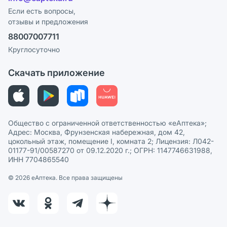
Программа СберСпасибо
Реклама на сайте
Если есть вопросы,
отзывы и предложения
Политика конфиденциальности
Ваши товары на ЕАПТЕКЕ
88007007711
Пользовательское соглашение
Сотрудничество для аптек
Круглосуточно
Политика рекомендаций
СМИ о нас
Скачать приложение
Этика и соответствие
Политика в отношении обработки персональных данных
Общество с ограниченной ответственностью «еАптека»;
Адрес: Москва, Фрунзенская набережная, дом 42,
цокольный этаж, помещение I, комната 2; Лицензия: Л042-
01177-91/00587270 от 09.12.2020 г.; ОГРН: 1147746631988,
ИНН 7704865540
© 2026 eАптека. Все права защищены