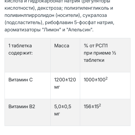
кислота и гидрокарбонат натрия (регуляторы
кислотности), декстроза; полиэтиленгликоль и
поливинлпирролидон (носители), сукралоза
(подсластитель), рибофлавин 5-фосфат натрия,
ароматизаторы "Лимон" и "Апельсин".
1 таблетка
Масса
% от РСП1
содержит:
при приеме ½
таблетки
2
Витамин C
1200±120
1000±100
мг
2
Витамин В2
5,0±0,5
156±15
мг