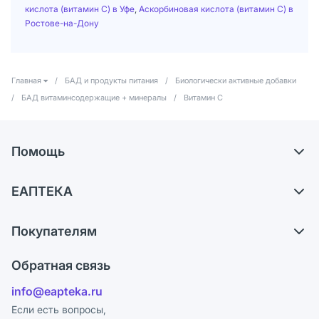
кислота (витамин С) в Уфе
,
Аскорбиновая кислота (витамин С) в
Ростове-на-Дону
Главная
/
БАД и продукты питания
/
Биологически активные добавки
/
БАД витаминсодержащие + минералы
/
Витамин С
Помощь
Доставка
ЕАПТЕКА
Самовывоз из аптек
О компании
Обмен и возврат
Покупателям
Карьера
Что с моим заказом?
Оплата
Поставщики
Обратная связь
Ответы на вопросы
Отзывы
Лицензия
info@eapteka.ru
Блог
Программа СберСпасибо
Реклама на сайте
Если есть вопросы,