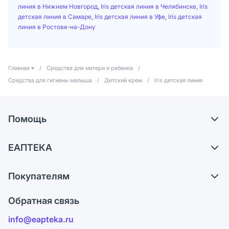
линия в Нижнем Новгород
,
Iris детская линия в Челябинске
,
Iris
детская линия в Самаре
,
Iris детская линия в Уфе
,
Iris детская
линия в Ростове-на-Дону
Главная
/
Средства для матери и ребенка
/
Средства для гигиены малыша
/
Детский крем
/
Iris детская линия
Помощь
Доставка
ЕАПТЕКА
Самовывоз из аптек
О компании
Обмен и возврат
Покупателям
Карьера
Что с моим заказом?
Оплата
Поставщики
Обратная связь
Ответы на вопросы
Отзывы
Лицензия
info@eapteka.ru
Блог
Программа СберСпасибо