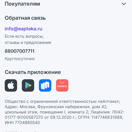
Покупателям
Карьера
Что с моим заказом?
Оплата
Поставщики
Обратная связь
Ответы на вопросы
Отзывы
Лицензия
info@eapteka.ru
Блог
Программа СберСпасибо
Реклама на сайте
Если есть вопросы,
отзывы и предложения
Политика конфиденциальности
Ваши товары на ЕАПТЕКЕ
88007007711
Пользовательское соглашение
Сотрудничество для аптек
Круглосуточно
Политика рекомендаций
СМИ о нас
Скачать приложение
Этика и соответствие
Политика в отношении обработки персональных данных
Общество с ограниченной ответственностью «еАптека»;
Адрес: Москва, Фрунзенская набережная, дом 42,
цокольный этаж, помещение I, комната 2; Лицензия: Л042-
01177-91/00587270 от 09.12.2020 г.; ОГРН: 1147746631988,
ИНН 7704865540