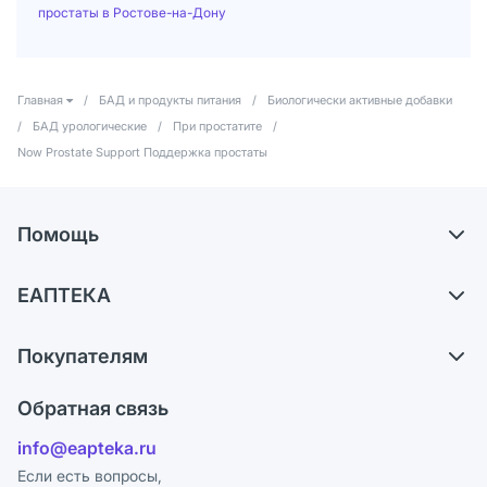
простаты в Ростове-на-Дону
Главная
/
БАД и продукты питания
/
Биологически активные добавки
/
БАД урологические
/
При простатите
/
Now Prostate Support Поддержка простаты
Помощь
Доставка
ЕАПТЕКА
Самовывоз из аптек
О компании
Обмен и возврат
Покупателям
Карьера
Что с моим заказом?
Оплата
Поставщики
Обратная связь
Ответы на вопросы
Отзывы
Лицензия
info@eapteka.ru
Блог
Программа СберСпасибо
Реклама на сайте
Если есть вопросы,