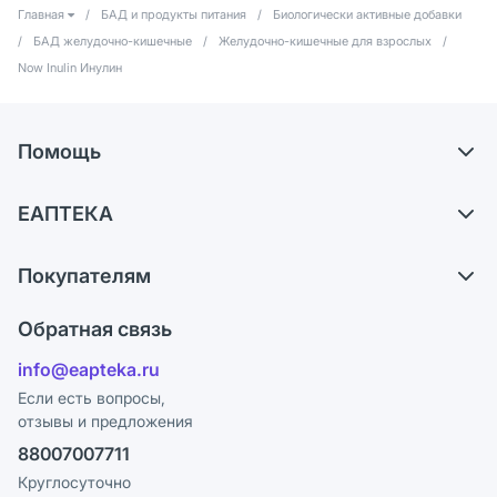
Главная
/
БАД и продукты питания
/
Биологически активные добавки
/
БАД желудочно-кишечные
/
Желудочно-кишечные для взрослых
/
Now Inulin Инулин
Помощь
Доставка
ЕАПТЕКА
Самовывоз из аптек
О компании
Обмен и возврат
Покупателям
Карьера
Что с моим заказом?
Оплата
Поставщики
Обратная связь
Ответы на вопросы
Отзывы
Лицензия
info@eapteka.ru
Блог
Программа СберСпасибо
Реклама на сайте
Если есть вопросы,
отзывы и предложения
Политика конфиденциальности
Ваши товары на ЕАПТЕКЕ
88007007711
Пользовательское соглашение
Сотрудничество для аптек
Круглосуточно
Политика рекомендаций