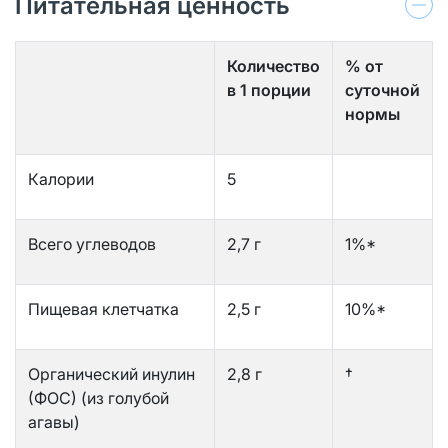
Питательная ценность
Количество
% от
в 1 порции
суточной
нормы
Калории
5
Всего углеводов
2,7 г
1%*
Пищевая клетчатка
2,5 г
10%*
Органический инулин
2,8 г
†
(ФОС) (из голубой
агавы)