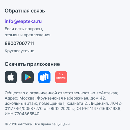
Что с моим заказом?
Оплата
Поставщики
Обратная связь
Ответы на вопросы
Отзывы
Лицензия
info@eapteka.ru
Блог
Программа СберСпасибо
Реклама на сайте
Если есть вопросы,
отзывы и предложения
Политика конфиденциальности
Ваши товары на ЕАПТЕКЕ
88007007711
Пользовательское соглашение
Сотрудничество для аптек
Круглосуточно
Политика рекомендаций
СМИ о нас
Скачать приложение
Этика и соответствие
Политика в отношении обработки персональных данных
Общество с ограниченной ответственностью «еАптека»;
Адрес: Москва, Фрунзенская набережная, дом 42,
цокольный этаж, помещение I, комната 2; Лицензия: Л042-
01177-91/00587270 от 09.12.2020 г.; ОГРН: 1147746631988,
ИНН 7704865540
© 2026 eАптека. Все права защищены