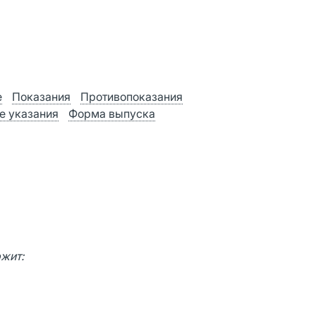
е
Показания
Противопоказания
е указания
Форма выпуска
жит: