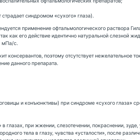
воспалительных офтальмологических препаратов;
т страдает синдромом «сухого» глаза).
ендуется применение офтальмологического раствора Гил
так как его действие идентично натуральной слезной жид
0 мПа/с.
ит консервантов, поэтому отсутствует нежелательное то
ение данного препарата.
оговицы и конъюнктивы) при синдроме «сухого глаза» с
 в глазах, при жжении, слезотечении, покраснении, зуде,
родного тела в глазу, чувства «усталости», после разли