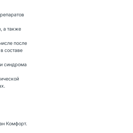
препаратов
, а также
числе после
в составе
ки синдрома
гической
ах.
ан Комфорт.