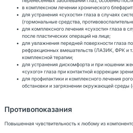
перенесенных заболеваний глаз, особенно посл
в комплексном лечении хронического блефарит
для устранения «сухости» глаза в случаях сис
(гормональные средства, противовоспалительные
для комплексного лечения «сухости» глаза в с
после пластических операций на лице;
для увлажнения передней поверхности глаза по
рефракционных вмешательств (ЛАЗИК, ФРК и т.д
комплексной терапии;
для устранения дискомфорта и при ношении жес
«сухого» глаза при контактной коррекции зрен
для профилактики и комплексного лечения рог
обстановки и загрязнении окружающей среды (см
Противопоказания
Повышенная чувствительность к любому из компоненто