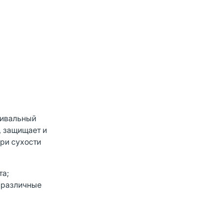
тивальный
, защищает и
ри сухости
та;
 различные