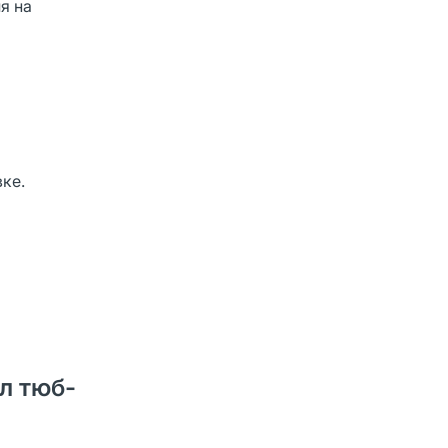
я на
ке.
л тюб-