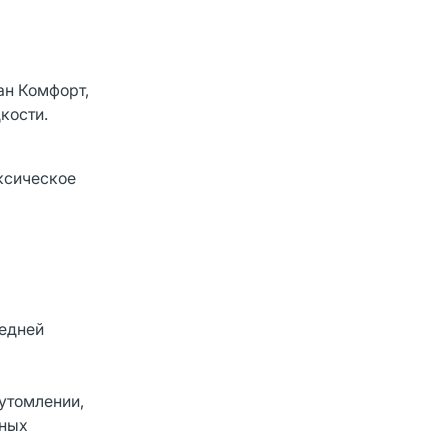
ан Комфорт,
кости.
ксическое
редней
 утомлении,
чных