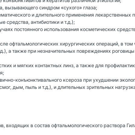
е конъюнктивитов и кератитов различной этиологии;
а, вызывающего синдром «сухого» глаза;
тематического и длительного применения лекарственных 
 средства, антибиотики и т.д.);
лучаях постоянного использования косметических средств
сле офтальмологических хирургических операций, в том 
.), а также при незначительных повреждениях роговицы 
тких и мягких контактных линз, а также для профилакти
ия;
овично-конъюнктивального ксероза при ухудшении эколо
ог, дым, пыль и т.д.), и длительных зрительных нагрузк
в, входящих в состав офтальмологического раствора Гил