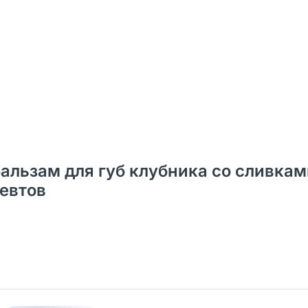
ьзам для губ клубника со сливками 
цевтов