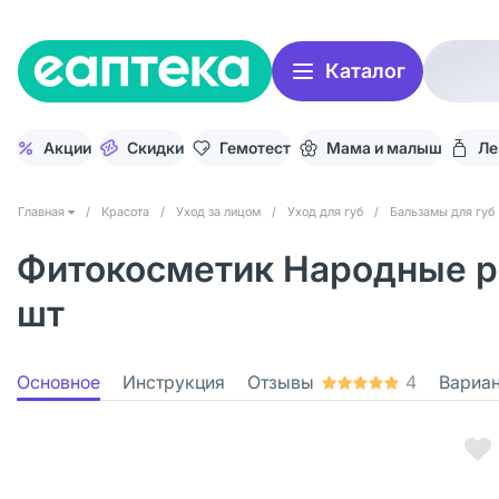
Каталог
Акции
Скидки
Гемотест
Мама и малыш
Ле
Главная
/
Красота
/
Уход за лицом
/
Уход для губ
/
Бальзамы для губ
Фитокосметик Народные рец
шт
Основное
Инструкция
Отзывы
4
Вариа