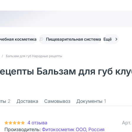
чебная косметика
Пищеварительная система
Ещё
/
Бальзам для губ Народные рецепты
епты Бальзам для губ клубн
нты
2
Доставка
Самовывоз
Документы
1
4 отзыва
Арт
Производитель:
Фитокосметик ООО, Россия