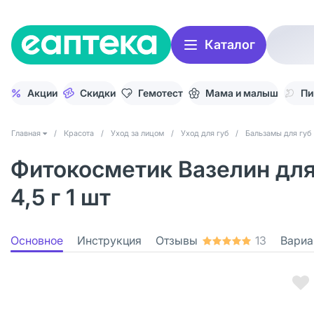
Каталог
Акции
Скидки
Гемотест
Мама и малыш
Пи
Главная
/
Красота
/
Уход за лицом
/
Уход для губ
/
Бальзамы для губ
Фитокосметик Вазелин для
4,5 г 1 шт
Основное
Инструкция
Отзывы
13
Вариа