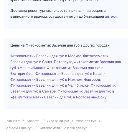
Доставка рецептурных лекарств, при наличии рецепта
выписанного врачом, осуществляется до ближайшей
аптеки
.
Цены на Фитокосметик Вазелин для губ в других городах
Фитокосметик Вазелин для губ в Москве
,
Фитокосметик
Вазелин для губ в Санкт-Петербург
,
Фитокосметик Вазелин для
губ в Новосибирске
,
Фитокосметик Вазелин для губ в
Екатеринбург
,
Фитокосметик Вазелин для губ в Казани
,
Фитокосметик Вазелин для губ в Нижнем Новгород
,
Фитокосметик Вазелин для губ в Челябинске
,
Фитокосметик
Вазелин для губ в Самаре
,
Фитокосметик Вазелин для губ в
Уфе
,
Фитокосметик Вазелин для губ в Ростове-на-Дону
Главная
/
Красота
/
Уход за лицом
/
Уход для губ
/
Бальзамы для губ
/
Фитокосметик Вазелин для губ