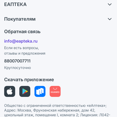
ЕАПТЕКА
Самовывоз из аптек
О компании
Обмен и возврат
Покупателям
Карьера
Что с моим заказом?
Оплата
Поставщики
Обратная связь
Ответы на вопросы
Отзывы
Лицензия
info@eapteka.ru
Блог
Программа СберСпасибо
Реклама на сайте
Если есть вопросы,
отзывы и предложения
Политика конфиденциальности
Ваши товары на ЕАПТЕКЕ
88007007711
Пользовательское соглашение
Сотрудничество для аптек
Круглосуточно
Политика рекомендаций
СМИ о нас
Скачать приложение
Этика и соответствие
Политика в отношении обработки персональных данных
Общество с ограниченной ответственностью «еАптека»;
Адрес: Москва, Фрунзенская набережная, дом 42,
цокольный этаж, помещение I, комната 2; Лицензия: Л042-