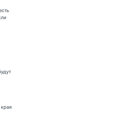
есть
сли
будут
 края