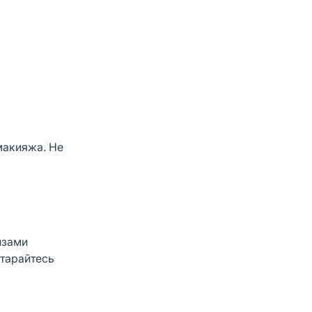
макияжа. Не
нзами
Старайтесь